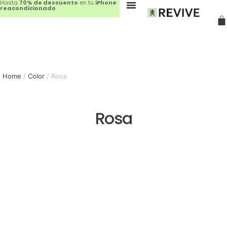
Hasta
70% de descuento
en tu
iPhone
reacondicionado
Home
/
Color
/ Rosa
Rosa