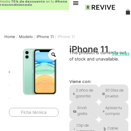
Hasta
70% de descuento
en tu
iPhone
reacondicionado
Home
/
Modelo
/
iPhone 11
/ iPhone 11
iPhone 11
This product is currently out
Ver más
of stock and unavailable.
Viene con:
2 años de
30 Días de
garantía
prueba
Envió
Aplaza tu
Ficha técnica
gratis
compra
Clip de
Cable