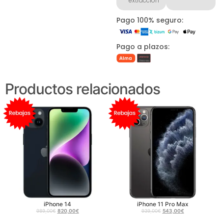
extracción
Pago 100% seguro:
Pago a plazos:
Productos relacionados
iPhone 14
iPhone 11 Pro Max
989,00
€
820,00
€
939,00
€
543,00
€