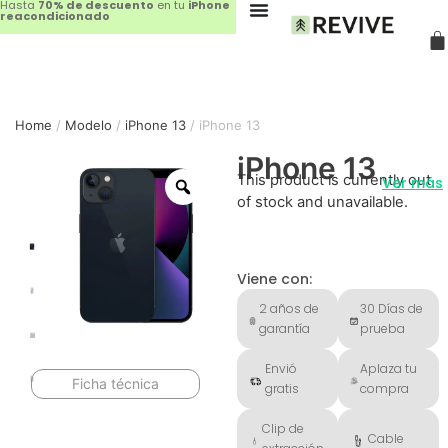
Hasta
70% de descuento
en tu
iPhone
reacondicionado
Home
/
Modelo
/
iPhone 13
/ iPhone 13
iPhone 13
This product is currently out
Ver más
of stock and unavailable.
Viene con:
2 años de
30 Días de
garantía
prueba
Envió
Aplaza tu
Ficha técnica
gratis
compra
Clip de
Cable