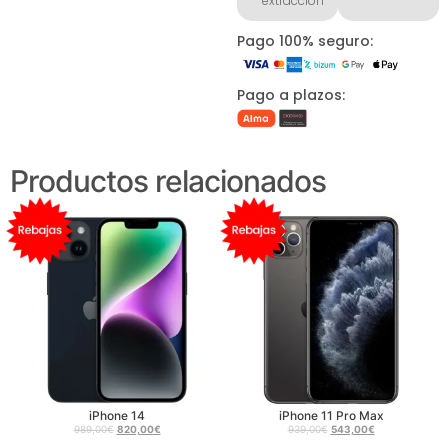
extracción
Pago 100% seguro:
Pago a plazos:
Productos relacionados
iPhone 14
iPhone 11 Pro Max
989,00
€
820,00
€
939,00
€
543,00
€