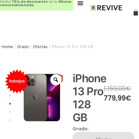
Hasta
70% de descuento
en tu
iPhone
reacondicionado
Home
/
Grado
/
Ofertas
/ iPhone 13 Pro 128 GB
iPhone
Sale!
1.159,00
€
13 Pro
779,99
€
128
GB
Grado: