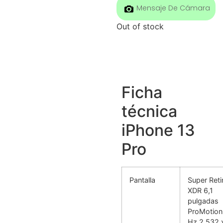
Mensaje De Cámara
Out of stock
Ficha
técnica
iPhone 13
Pro
Pantalla
Super Reti
XDR 6,1
pulgadas
ProMotion
Hz 2.532 