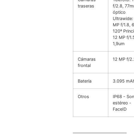
traseras
f/2.8, 77
óptico
Ultrawide:
MP f/1.8, 
120º Princi
12 MP f/1.
1,9um
Cámaras
12 MP f/2.
frontal
Batería
3.095 mA
Otros
IP68 - So
estéreo -
FaceID