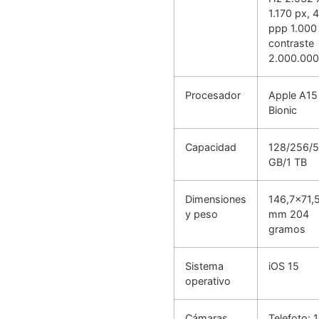
1.170 px, 
ppp 1.000 
contraste
2.000.000
Procesador
Apple A15
Bionic
Capacidad
128/256/
GB/1 TB
Dimensiones
146,7x71,
y peso
mm 204
gramos
Sistema
iOS 15
operativo
Cámaras
Telefoto: 