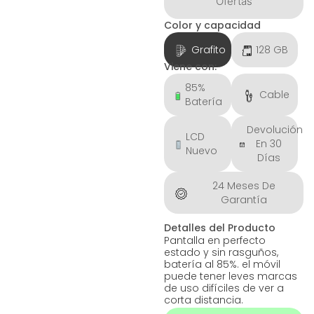
Ofertas
Color y capacidad
Grafito
128 GB
Viene con:
85%
Cable
Batería
Devolución
LCD
En 30
Nuevo
Días
24 Meses De
Garantía
Detalles del Producto
Pantalla en perfecto
estado y sin rasguños,
batería al 85%. el móvil
puede tener leves marcas
de uso difíciles de ver a
corta distancia.